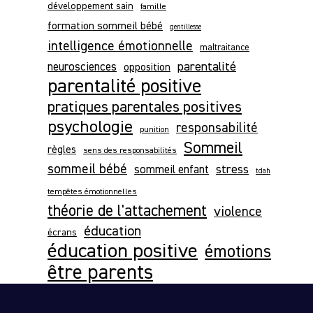
développement sain
famille
formation sommeil bébé
gentillesse
intelligence émotionnelle
maltraitance
parentalité
neurosciences
opposition
parentalité positive
pratiques parentales positives
psychologie
responsabilité
punition
Sommeil
règles
sens des responsabilités
sommeil bébé
stress
sommeil enfant
tdah
tempêtes émotionnelles
théorie de l'attachement
violence
éducation
écrans
éducation positive
émotions
être parents