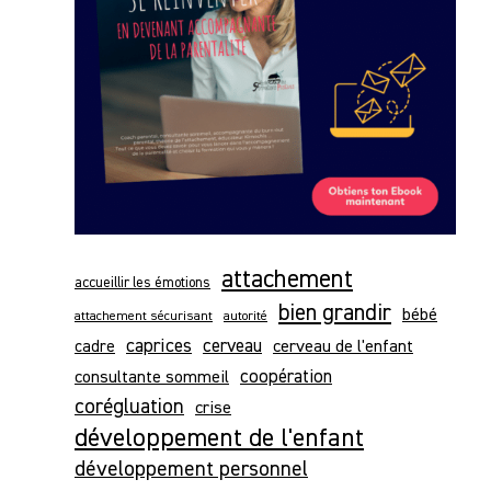
attachement
accueillir les émotions
bien grandir
bébé
attachement sécurisant
autorité
caprices
cerveau
cerveau de l'enfant
cadre
consultante sommeil
coopération
corégluation
crise
développement de l'enfant
développement personnel