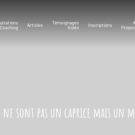
ultations
Témoignages
Articles
Inscriptions
 Coaching
Vidéo
Propo
t ne sont pas un caprice mais un 