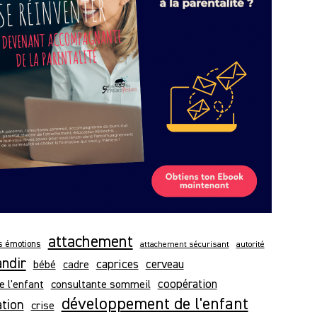
attachement
es émotions
attachement sécurisant
autorité
andir
caprices
bébé
cerveau
cadre
e l'enfant
consultante sommeil
coopération
développement de l'enfant
ation
crise