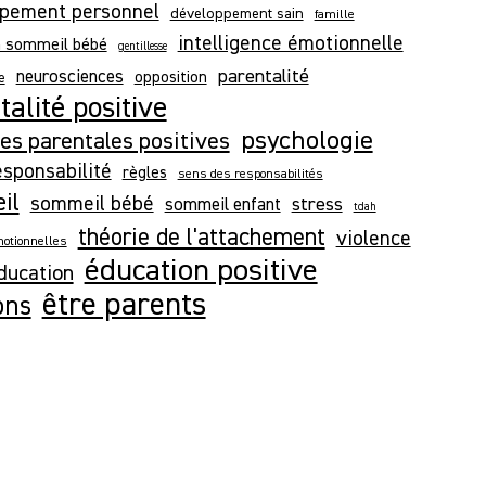
pement personnel
développement sain
famille
intelligence émotionnelle
n sommeil bébé
gentillesse
parentalité
neurosciences
opposition
e
alité positive
psychologie
es parentales positives
esponsabilité
règles
sens des responsabilités
il
sommeil bébé
stress
sommeil enfant
tdah
théorie de l'attachement
violence
otionnelles
éducation positive
ducation
être parents
ons