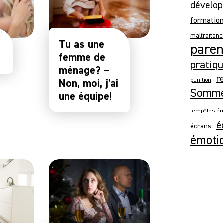
dévelop
formatio
maltraitanc
Tu as une
parent
femme de
pratiqu
ménage? –
r
Non, moi, j’ai
punition
Somme
une équipe!
tempêtes ém
é
écrans
émoti