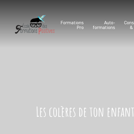
Formations
Auto-
Cons
Pro
formations
&
Les colères de ton enfan