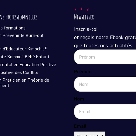
ns professionnelles
Newsletter
es formations
Inscris-toi
n Prévenir le Burn-out
et reçois notre Ebook gratu
que toutes nos actualités
n d’Educateur Kimochis®
nte Sommeil Bébé Enfant
rental en Education Positive
Prénom
ositive des Conflits
n Praticien en Théorie de
ement
Nom
Email