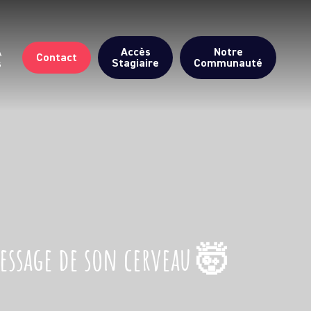
Accès
Notre
A
Contact
Stagiaire
Communauté
s
message de son cerveau 🤯