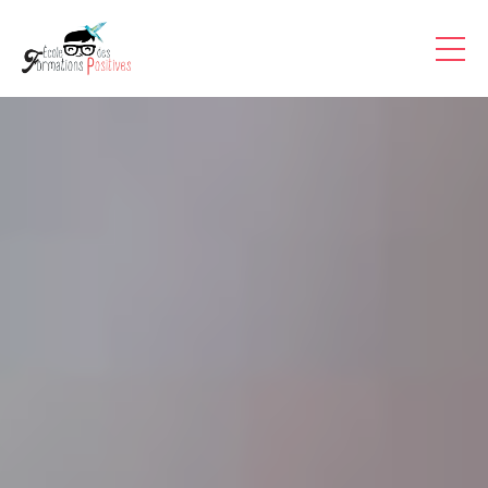
Formations Pro
Auto-formations
Consultations & Coaching
Articles
Témoignages Vidéo
Inscriptions
A Propos
Contact
Accès
Stagiaire