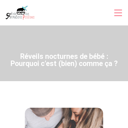
Formations Pro
Auto-formations
Consultations & Coaching
Articles
Réveils nocturnes de bébé :
Témoignages Vidéo
Pourquoi c’est (bien) comme ça ?
Inscriptions
A Propos
Contact
Accès
Stagiaire