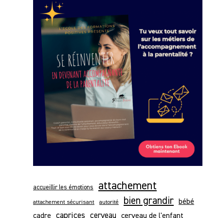
attachement
accueillir les émotions
bien grandir
bébé
attachement sécurisant
autorité
caprices
cerveau
cerveau de l'enfant
cadre