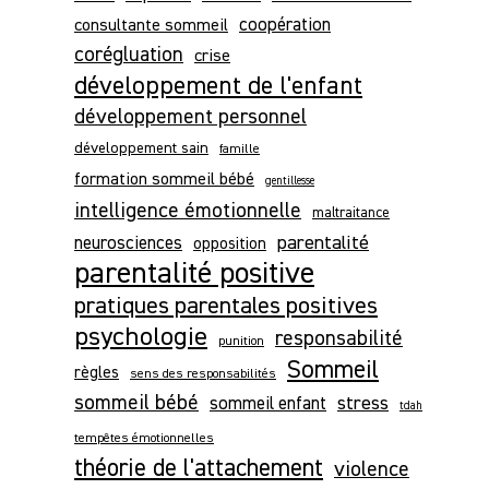
consultante sommeil
coopération
corégluation
crise
développement de l'enfant
développement personnel
développement sain
famille
formation sommeil bébé
gentillesse
intelligence émotionnelle
maltraitance
parentalité
neurosciences
opposition
parentalité positive
pratiques parentales positives
psychologie
responsabilité
punition
Sommeil
règles
sens des responsabilités
sommeil bébé
stress
sommeil enfant
tdah
tempêtes émotionnelles
théorie de l'attachement
violence