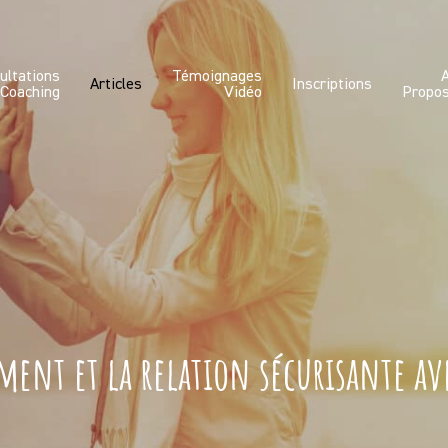
ultations
Témoignages
Articles
Inscriptions
 Coaching
Vidéo
Propo
ment et la relation sécurisante av