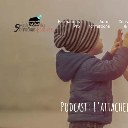
Formations
Auto-
Cons
Pro
formations
&
Podcast: L’attache