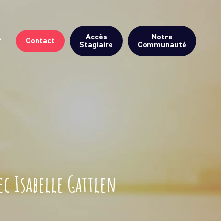
Accès
Notre
A
Contact
Stagiaire
Communauté
s
ec Isabelle Gattlen