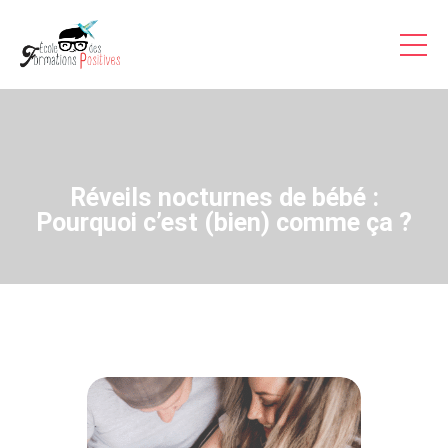
Formations Pro
Auto-formations
Consultations & Coaching
Articles
Réveils nocturnes de bébé :
Témoignages Vidéo
Pourquoi c’est (bien) comme ça ?
Inscriptions
A Propos
Contact
Accès
Stagiaire