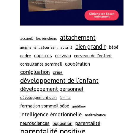
attachement
accueillir les émotions
bien grandir
bébé
attachement sécurisant
autorité
caprices
cerveau
cerveau de l'enfant
cadre
consultante sommeil
coopération
corégluation
crise
développement de l'enfant
développement personnel
développement sain
famille
formation sommeil bébé
gentillesse
intelligence émotionnelle
maltraitance
parentalité
neurosciences
opposition
parentalité positive