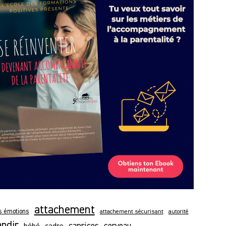
attachement
es émotions
attachement sécurisant
autorité
andir
caprices
bébé
cerveau
cadre