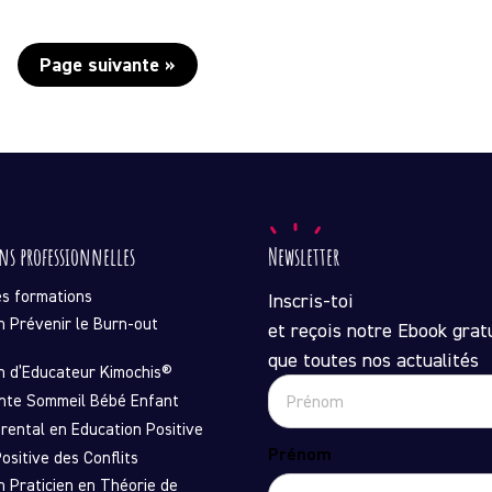
Page suivante »
ns professionnelles
Newsletter
es formations
Inscris-toi
n Prévenir le Burn-out
et reçois notre Ebook gratu
que toutes nos actualités
n d’Educateur Kimochis®
nte Sommeil Bébé Enfant
rental en Education Positive
Prénom
ositive des Conflits
n Praticien en Théorie de