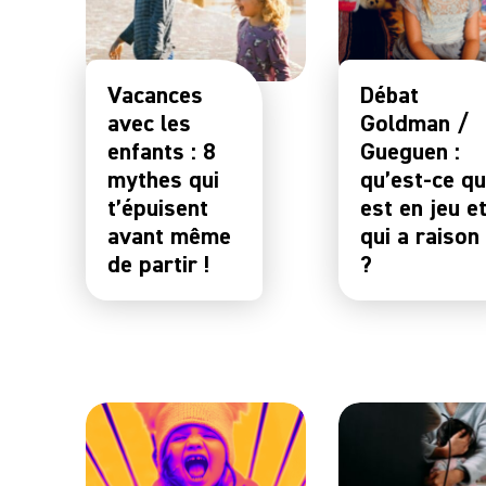
Vacances
Débat
avec les
Goldman /
enfants : 8
Gueguen :
mythes qui
qu’est-ce qu
t’épuisent
est en jeu e
avant même
qui a raison
de partir !
?