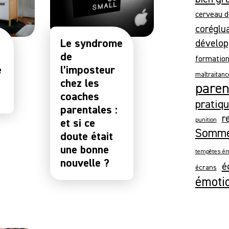
cerveau d
coréglu
Le syndrome
dévelop
de
formatio
e
l’imposteur
maltraitanc
chez les
parent
coaches
pratiqu
parentales :
r
et si ce
punition
Somme
doute était
une bonne
tempêtes ém
nouvelle ?
é
écrans
émoti