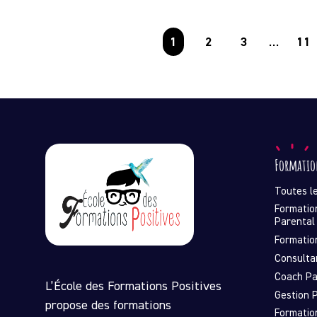
1
2
3
11
…
Formatio
Toutes l
Formatio
Parental
Formatio
Consulta
Coach Pa
L’École des Formations Positives
Gestion P
propose des formations
Formatio