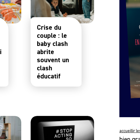
Crise du
couple : le
baby clash
i
abrite
t
souvent un
clash
éducatif
accueillir l
bien gr