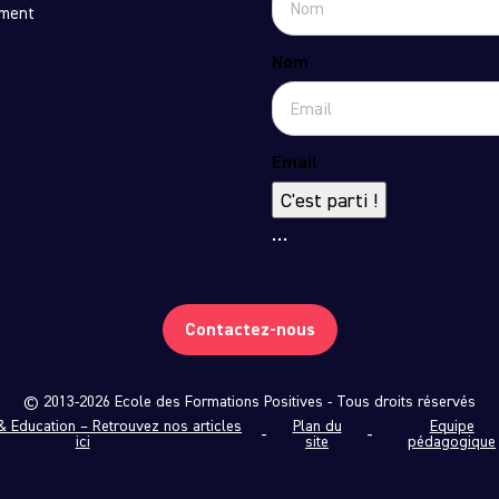
ement
Nom
Email
C'est parti !
…
Contactez-nous
© 2013-2026 Ecole des Formations Positives - Tous droits réservés
 & Education – Retrouvez nos articles
Plan du
Equipe
ici
site
pédagogique