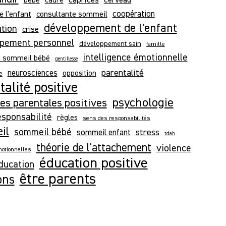
e l'enfant
consultante sommeil
coopération
développement de l'enfant
ation
crise
pement personnel
développement sain
famille
intelligence émotionnelle
n sommeil bébé
gentillesse
parentalité
neurosciences
opposition
e
alité positive
psychologie
es parentales positives
esponsabilité
règles
sens des responsabilités
il
sommeil bébé
stress
sommeil enfant
tdah
théorie de l'attachement
violence
otionnelles
éducation positive
ducation
être parents
ons