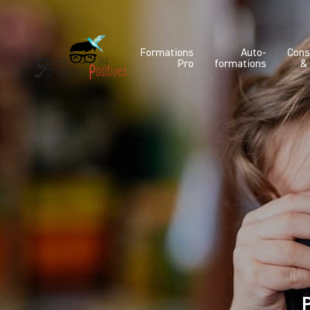
Formations
Auto-
Cons
Pro
formations
&
P