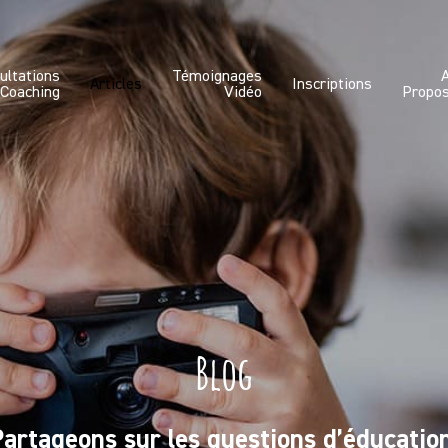
ultations
Témoignages
Articles
Inscriptions
 Coaching
Vidéo
Propo
Blog
artageons sur les questions d’éducatio