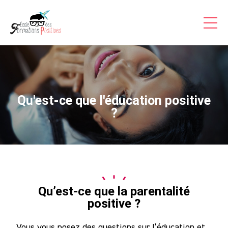
Formations Pro
Auto-formations
Consultations & Coaching
Articles
Qu'est-ce que l'éducation positive
Témoignages Vidéo
?
Inscriptions
A Propos
Contact
Qu’est-ce que la parentalité
positive ?
Accès
Stagiaire
Vous vous posez des questions sur l’éducation et