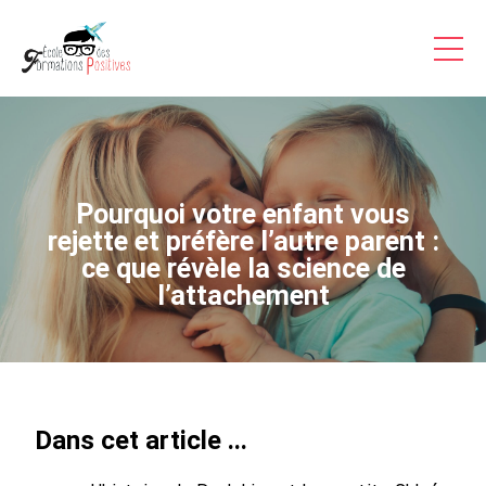
Formations Pro
Auto-formations
Consultations & Coaching
Articles
Pourquoi votre enfant vous
Témoignages Vidéo
rejette et préfère l’autre parent :
ce que révèle la science de
Inscriptions
l’attachement
A Propos
Contact
Accès
Dans cet article ...
Stagiaire