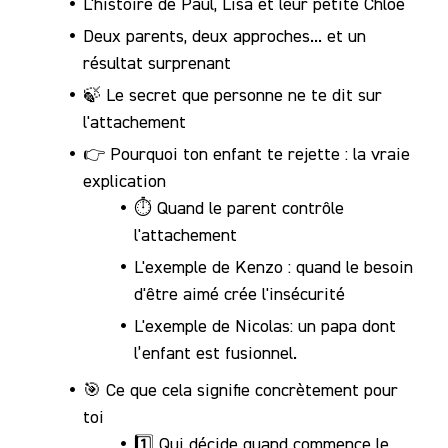
L'histoire de Paul, Lisa et leur petite Chloé
Notre
Deux parents, deux approches... et un
Communauté
résultat surprenant
🍃 Le secret que personne ne te dit sur
l'attachement
👉 Pourquoi ton enfant te rejette : la vraie
explication
⏱️ Quand le parent contrôle
l'attachement
L'exemple de Kenzo : quand le besoin
d'être aimé crée l'insécurité
L'exemple de Nicolas: un papa dont
l’enfant est fusionnel.
🎯 Ce que cela signifie concrètement pour
toi
1️⃣ Qui décide quand commence le