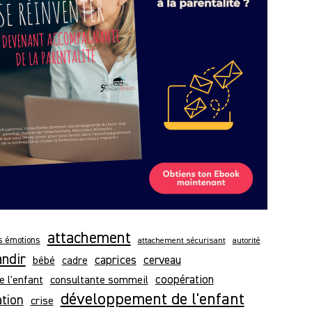
attachement
es émotions
attachement sécurisant
autorité
andir
caprices
bébé
cerveau
cadre
e l'enfant
consultante sommeil
coopération
développement de l'enfant
ation
crise