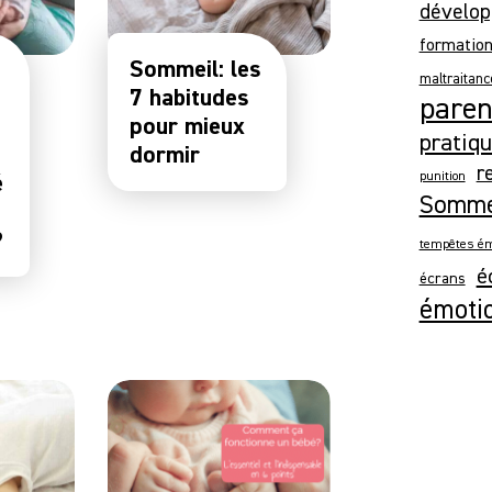
dévelop
formatio
Sommeil: les
maltraitanc
7 habitudes
parent
pour mieux
pratiqu
dormir
r
é
punition
Somme
?
tempêtes ém
é
écrans
émoti