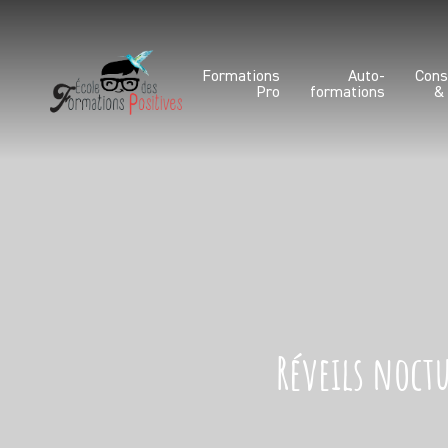
Formations
Auto-
Cons
Pro
formations
&
Réveils noctu