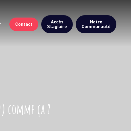
Accès
Notre
A
Contact
Stagiaire
Communauté
s
en) comme ça ?