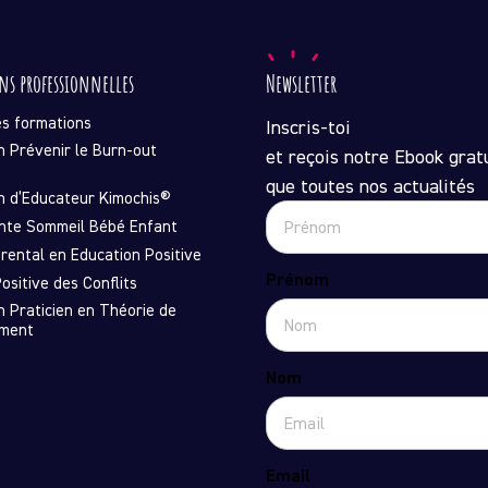
ns professionnelles
Newsletter
es formations
Inscris-toi
n Prévenir le Burn-out
et reçois notre Ebook gratu
que toutes nos actualités
n d’Educateur Kimochis®
nte Sommeil Bébé Enfant
rental en Education Positive
Prénom
ositive des Conflits
n Praticien en Théorie de
ement
Nom
Email