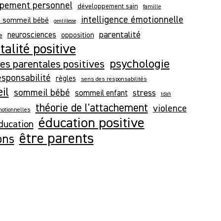
pement personnel
développement sain
famille
intelligence émotionnelle
n sommeil bébé
gentillesse
parentalité
neurosciences
opposition
e
alité positive
psychologie
es parentales positives
esponsabilité
règles
sens des responsabilités
il
sommeil bébé
stress
sommeil enfant
tdah
théorie de l'attachement
violence
otionnelles
éducation positive
ducation
être parents
ons