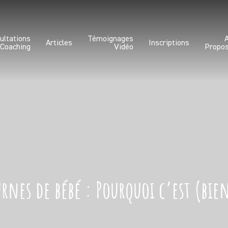
ultations
Témoignages
Articles
Inscriptions
 Coaching
Vidéo
Propo
rnes de bébé : Pourquoi c’est (bi