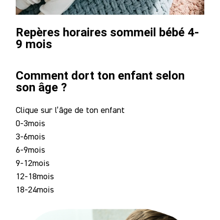
Repères horaires sommeil bébé 4-
9 mois
Comment dort ton enfant selon
son âge ?
Clique sur l’âge de ton enfant
0-3
mois
3-6
mois
6-9
mois
9-12
mois
12-18
mois
18-24
mois