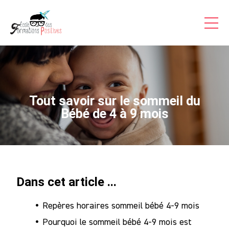
Formations Pro
Auto-formations
Consultations & Coaching
Articles
Tout savoir sur le sommeil du
Témoignages Vidéo
Bébé de 4 à 9 mois
Inscriptions
A Propos
Dans cet article ...
Contact
Repères horaires sommeil bébé 4-9 mois
Accès
Stagiaire
Pourquoi le sommeil bébé 4-9 mois est