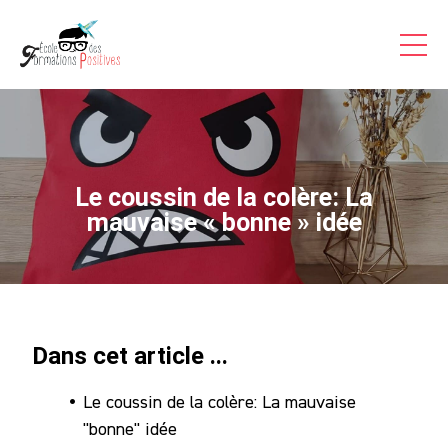
Formations Pro
Auto-formations
Consultations & Coaching
Articles
Le coussin de la colère: La
Témoignages Vidéo
mauvaise « bonne » idée
Inscriptions
A Propos
Dans cet article ...
Contact
Le coussin de la colère: La mauvaise
Accès
"bonne" idée
Stagiaire