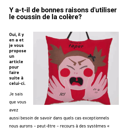
Y a-t-il de bonnes raisons d'utiliser
le coussin de la colère?
Oui, il y
en a et
je vous
propose
un
article
pour
faire
suite à
celui-ci.
Je sais
que vous
avez
aussi besoin de savoir dans quels cas exceptionnels
nous aurons – peut-être – recours à des systèmes «