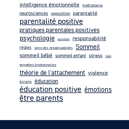
intelligence émotionnelle
maltraitance
A Propos
parentalité
neurosciences
opposition
parentalité positive
Contact
pratiques parentales positives
psychologie
responsabilité
punition
Accès
Sommeil
règles
Stagiaire
sens des responsabilités
sommeil bébé
stress
sommeil enfant
tdah
Notre
tempêtes émotionnelles
Communauté
théorie de l'attachement
violence
éducation
écrans
éducation positive
émotions
être parents