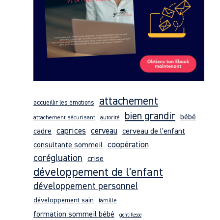
Formations Pro
attachement
accueillir les émotions
bien grandir
bébé
attachement sécurisant
autorité
Auto-formations
caprices
cerveau
cerveau de l'enfant
cadre
consultante sommeil
coopération
Consultations & Coaching
corégluation
crise
développement de l'enfant
Articles
développement personnel
Témoignages Vidéo
développement sain
famille
formation sommeil bébé
gentillesse
Inscriptions