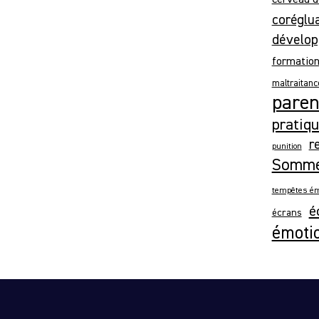
coréglu
dévelop
formatio
maltraitanc
parent
pratiqu
r
punition
Somme
tempêtes ém
é
écrans
émoti