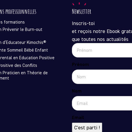
ns professionnelles
Newsletter
es formations
Inscris-toi
n Prévenir le Burn-out
et reçois notre Ebook gratu
que toutes nos actualités
n d’Educateur Kimochis®
nte Sommeil Bébé Enfant
rental en Education Positive
Prénom
ositive des Conflits
n Praticien en Théorie de
ement
Nom
Email
C'est parti !