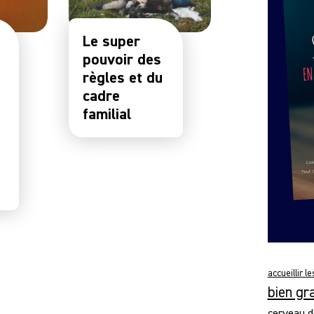
Le super
pouvoir des
règles et du
cadre
familial
accueillir l
bien gr
cerveau d