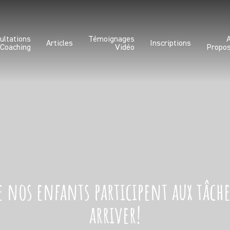
ultations
Témoignages
Articles
Inscriptions
 Coaching
Vidéo
Propo
e nos enfants participent aux tâch
arriver!