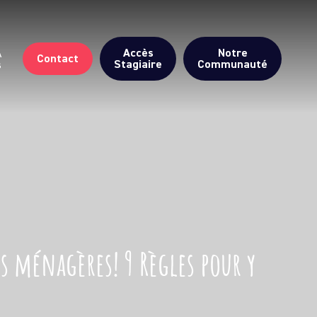
Accès
Notre
A
Contact
Stagiaire
Communauté
s
es ménagères! 9 Règles pour y