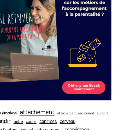
attachement
es émotions
attachement sécurisant
autorité
andir
caprices
bébé
cerveau
cadre
e l'enfant
consultante sommeil
coopération