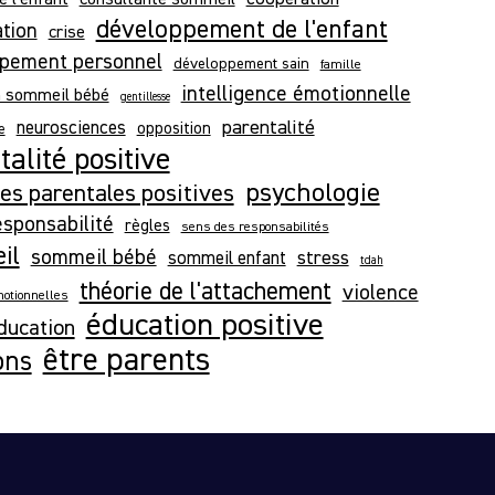
développement de l'enfant
ation
crise
pement personnel
développement sain
famille
intelligence émotionnelle
n sommeil bébé
gentillesse
parentalité
neurosciences
opposition
e
alité positive
psychologie
es parentales positives
esponsabilité
règles
sens des responsabilités
il
sommeil bébé
stress
sommeil enfant
tdah
théorie de l'attachement
violence
otionnelles
éducation positive
ducation
être parents
ons