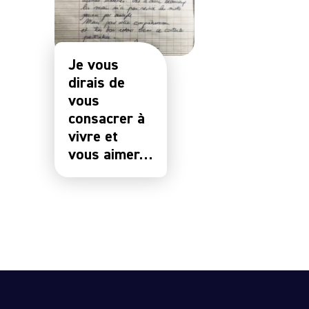
Je vous
dirais de
vous
consacrer à
vivre et
vous aimer…