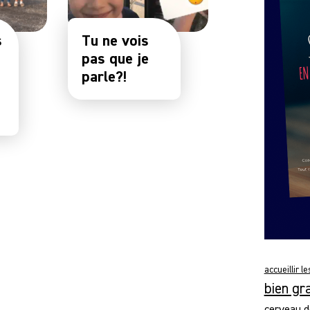
s
Tu ne vois
pas que je
parle?!
accueillir l
bien gr
cerveau d