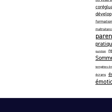
coréglu
dévelop
formatio
maltraitanc
parent
pratiqu
r
punition
Somme
tempêtes ém
é
écrans
émoti