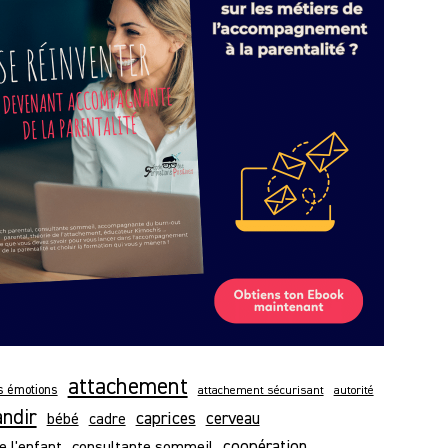
attachement
es émotions
attachement sécurisant
autorité
andir
caprices
bébé
cerveau
cadre
e l'enfant
consultante sommeil
coopération