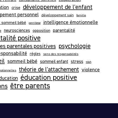
développement de l'enfant
ation
crise
pement personnel
développement sain
famille
intelligence émotionnelle
n sommeil bébé
gentillesse
parentalité
neurosciences
opposition
e
alité positive
psychologie
es parentales positives
esponsabilité
règles
sens des responsabilités
il
sommeil bébé
stress
sommeil enfant
tdah
théorie de l'attachement
violence
otionnelles
éducation positive
ducation
être parents
ons