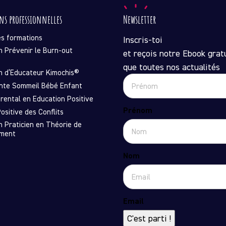
ns professionnelles
Newsletter
es formations
Inscris-toi
n Prévenir le Burn-out
et reçois notre Ebook gratu
que toutes nos actualités
n d’Educateur Kimochis®
nte Sommeil Bébé Enfant
rental en Education Positive
Prénom
ositive des Conflits
n Praticien en Théorie de
ement
Nom
Email
C'est parti !