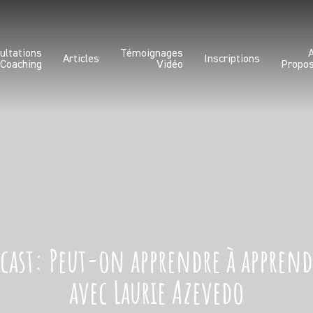
ultations
Témoignages
Articles
Inscriptions
 Coaching
Vidéo
Propo
cast: Peut-on apprendre à apprend
avec Laurie Azevedo