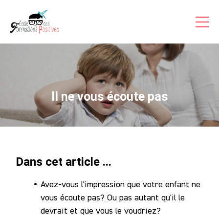
Formations Pro
Auto-formations
Consultations & Coaching
Articles
Il ne vous écoute pas
Témoignages Vidéo
Inscriptions
A Propos
Dans cet article ...
Contact
Avez-vous l'impression que votre enfant ne
Accès
vous écoute pas? Ou pas autant qu'il le
Stagiaire
devrait et que vous le voudriez?