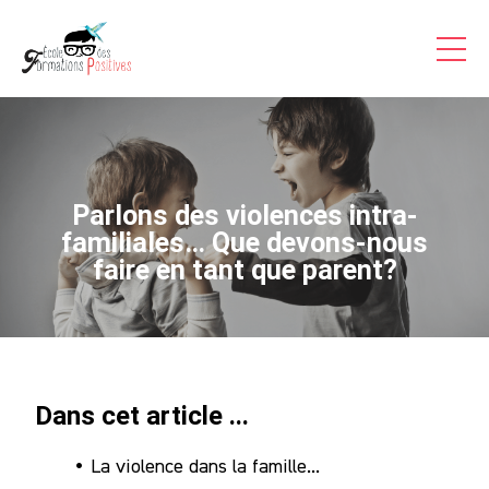
Formations Pro
Auto-formations
Consultations & Coaching
Articles
Parlons des violences intra-
Témoignages Vidéo
familiales… Que devons-nous
faire en tant que parent?
Inscriptions
A Propos
Contact
Dans cet article ...
Accès
La violence dans la famille...
Stagiaire