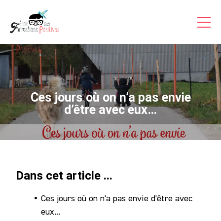
Formations Pro
Auto-formations
Consultations & Coaching
Articles
Ces jours où on n’a pas envie
Témoignages Vidéo
d’être avec eux…
Inscriptions
A Propos
Dans cet article ...
Contact
Ces jours où on n'a pas envie d'être avec
Accès
eux...
Stagiaire