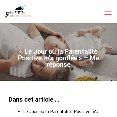
Formations Pro
Auto-formations
Consultations & Coaching
Articles
« Le Jour où la Parentalité
Témoignages Vidéo
Positive m’a gonflée » – Ma
réponse
Inscriptions
A Propos
Contact
Dans cet article ...
Accès
"Le Jour où la Parentalité Positive m'a
Stagiaire