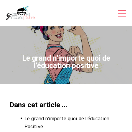
Formations Pro
Auto-formations
Consultations & Coaching
Articles
Le grand n’importe quoi de
Témoignages Vidéo
l’éducation positive
Inscriptions
A Propos
Dans cet article ...
Contact
Le grand n'importe quoi de l'éducation
Accès
Positive
Stagiaire