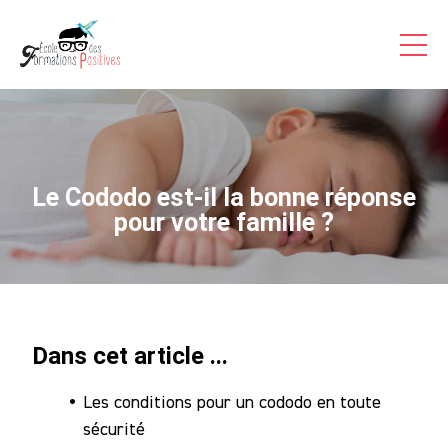
Formations Pro
Auto-formations
Consultations & Coaching
Articles
Le Cododo est-il la bonne réponse
Témoignages Vidéo
pour votre famille ?
Inscriptions
A Propos
Dans cet article ...
Contact
Les conditions pour un cododo en toute
Accès
sécurité
Stagiaire