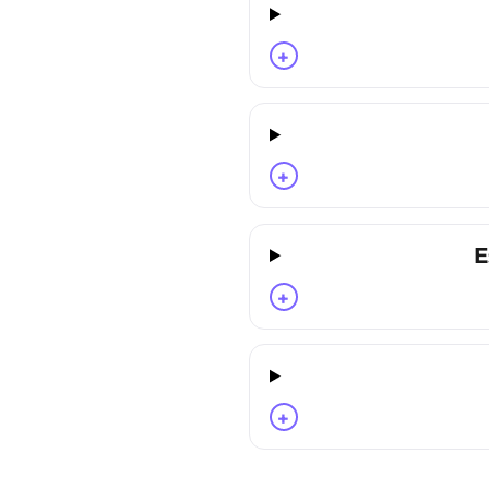
+
+
E
+
+