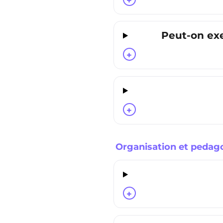
+
Peut-on ex
+
+
Organisation et pedag
+