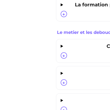
La formation
+
Le metier et les debou
C
+
+