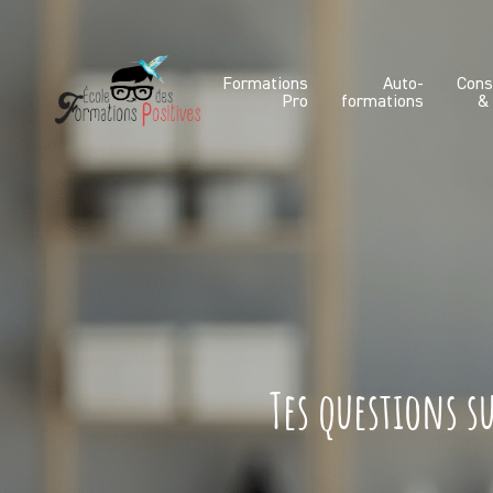
Formations
Auto-
Cons
Pro
formations
&
Tes questions s