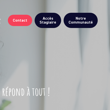
Accès
Notre
A
Contact
Stagiaire
Communauté
s
 répond à tout !