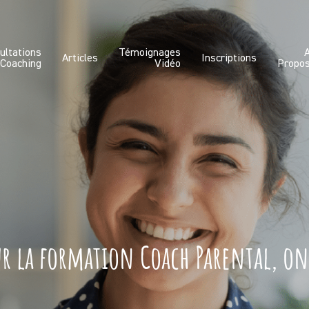
ultations
Témoignages
Articles
Inscriptions
 Coaching
Vidéo
Propo
ur la formation Coach Parental, on