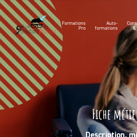
Formations
Auto-
Cons
Pro
formations
&
Fiche métie
Description, mi