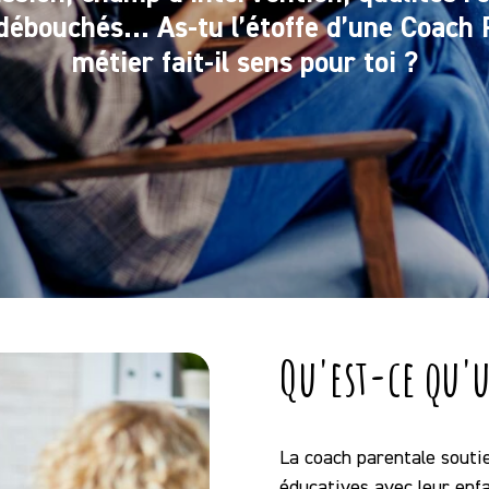
débouchés… As-tu l’étoffe d’une Coach 
métier fait-il sens pour toi ?
Qu'est-ce qu'u
La coach parentale soutie
éducatives avec leur enf