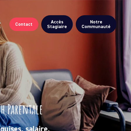
Accès
Notre
A
Contact
Stagiaire
Communauté
s
ch Parentale
quises, salaire,