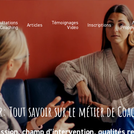
ultations
Témoignages
Articles
Inscriptions
 Coaching
Vidéo
Propo
r: Tout savoir sur le métier de Coa
ssion, champ d’intervention, qualités re