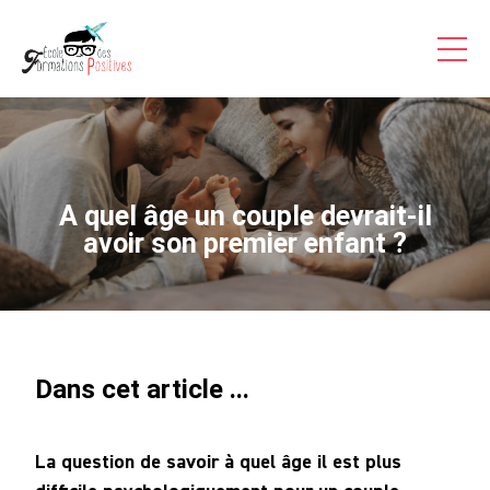
Formations Pro
Auto-formations
Consultations & Coaching
Articles
A quel âge un couple devrait-il
Témoignages Vidéo
avoir son premier enfant ?
Inscriptions
A Propos
Dans cet article ...
Contact
Accès
La question de savoir à quel âge il est plus
Stagiaire