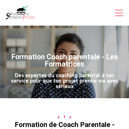
Formations Pro
Auto-formations
Consultations & Coaching
Articles
Formation Coach parentale - Les
Témoignages Vidéo
Formatrices
Inscriptions
Des expertes du coaching parental à ton
service pour que ton projet prenne vie avec
sérieux
A Propos
Contact
Accès
Stagiaire
Formation de Coach Parentale -