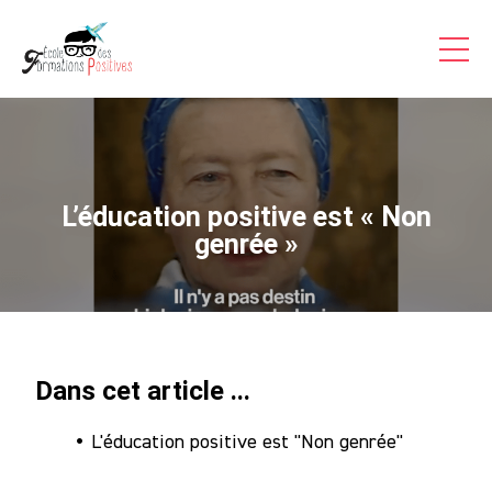
Formations Pro
Auto-formations
Consultations & Coaching
Articles
L’éducation positive est « Non
Témoignages Vidéo
genrée »
Inscriptions
A Propos
Dans cet article ...
Contact
L'éducation positive est "Non genrée"
Accès
Stagiaire